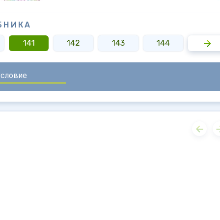
БНИКА
141
142
143
144
145