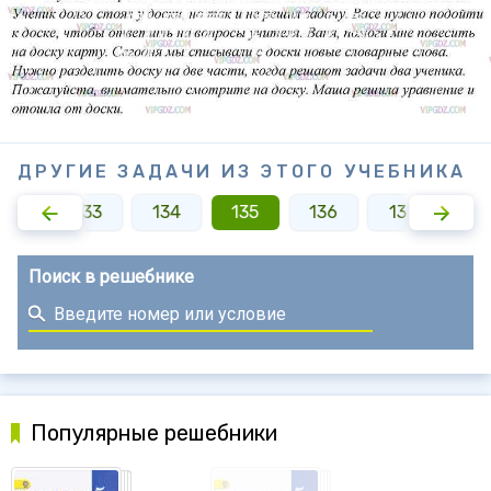
ДРУГИЕ ЗАДАЧИ ИЗ ЭТОГО УЧЕБНИКА
132
133
134
135
136
137
13
Поиск в решебнике
Популярные решебники