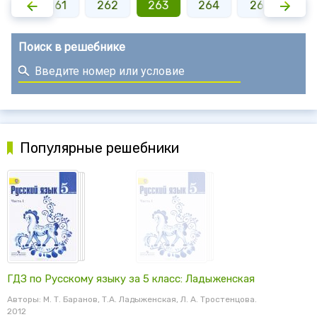
260
261
262
263
264
265
26
Поиск в решебнике
Популярные решебники
ГДЗ по Русскому языку за 5 класс: Ладыженская
Авторы: М. Т. Баранов, Т.А. Ладыженская, Л. А. Тростенцова.
2012