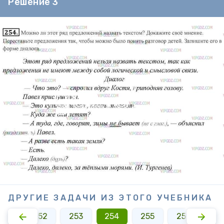
Решение 3
ДРУГИЕ ЗАДАЧИ ИЗ ЭТОГО УЧЕБНИКА
251
252
253
254
255
256
25