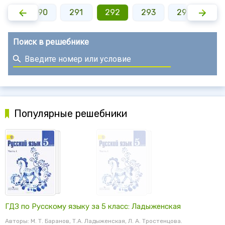
289
290
291
292
293
294
29
Поиск в решебнике
Популярные решебники
ГДЗ по Русскому языку за 5 класс: Ладыженская
Авторы: М. Т. Баранов, Т.А. Ладыженская, Л. А. Тростенцова.