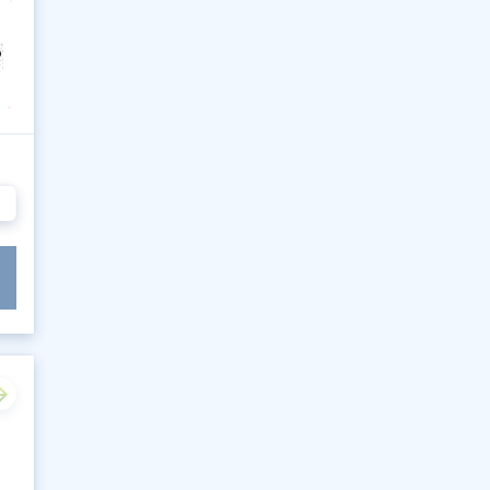
302
303
304
305
306