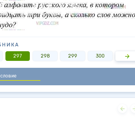
БНИКА
297
298
299
300
301