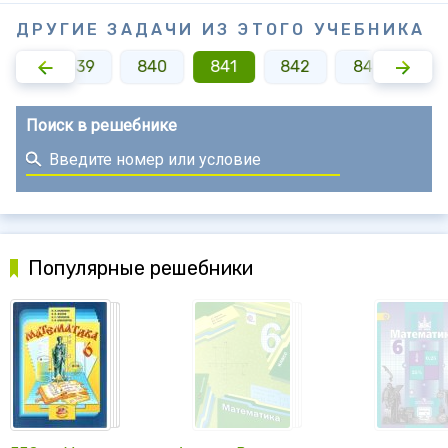
ДРУГИЕ ЗАДАЧИ ИЗ ЭТОГО УЧЕБНИКА
838
839
840
841
842
843
84
Поиск в решебнике
Популярные решебники