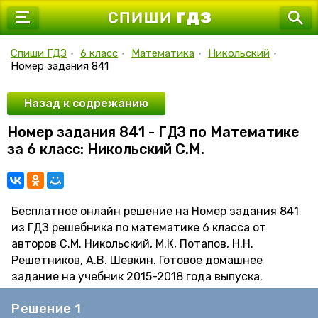
7 класс
8 класс
Спиши ГДЗ
•
6 класс
•
Математика
•
Никольский
•
Номер задания 841
9 класс
10 класс
Назад к содрежанию
Номер задания 841 - ГДЗ по Математике
11 класс
за 6 класс: Никольский С.М.
Бесплатное онлайн решение на Номер задания 841
из ГДЗ решебника по математике 6 класса от
авторов С.М. Никольский, М.К, Потапов, Н.Н.
Решетников, А.В. Шевкин. Готовое домашнее
задание на учебник 2015-2018 года выпуска.
Решение 1