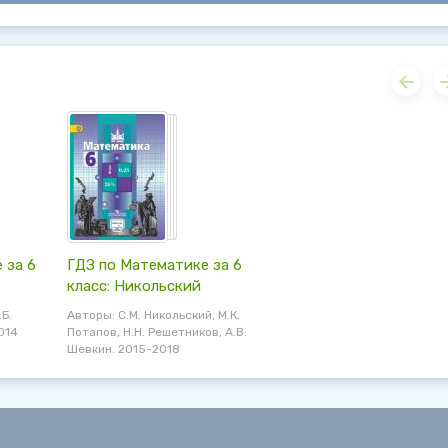
 за 6
ГДЗ по Математике за 6
класс: Никольский
.Б.
Авторы: С.М. Никольский, М.К,
014
Потапов, Н.Н. Решетников, А.В.
Шевкин. 2015-2018