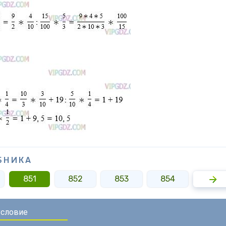
БНИКА
851
852
853
854
855