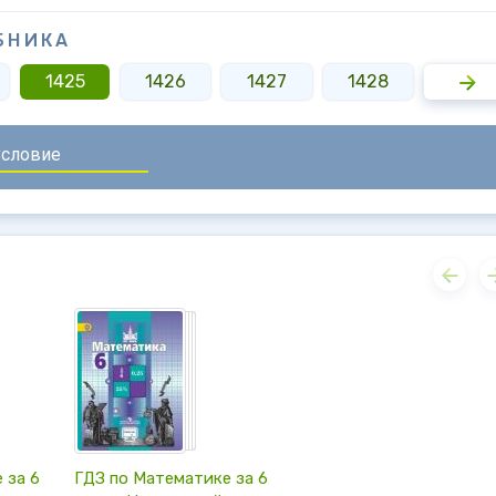
БНИКА
1425
1426
1427
1428
1429
 за 6
ГДЗ по Математике за 6