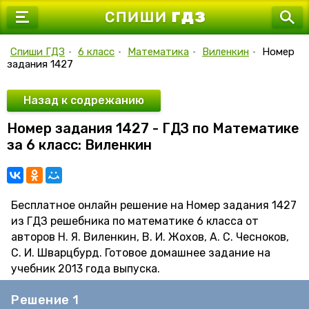
7 класс
8 класс
Спиши ГДЗ
•
6 класс
•
Математика
•
Виленкин
•
Номер
задания 1427
9 класс
10 класс
Назад к содрежанию
Номер задания 1427 - ГДЗ по Математике
11 класс
за 6 класс: Виленкин
Бесплатное онлайн решение на Номер задания 1427
из ГДЗ решебника по математике 6 класса от
авторов Н. Я. Виленкин, В. И. Жохов, А. С. Чесноков,
С. И. Шварцбурд. Готовое домашнее задание на
учебник 2013 года выпуска.
Решение 1