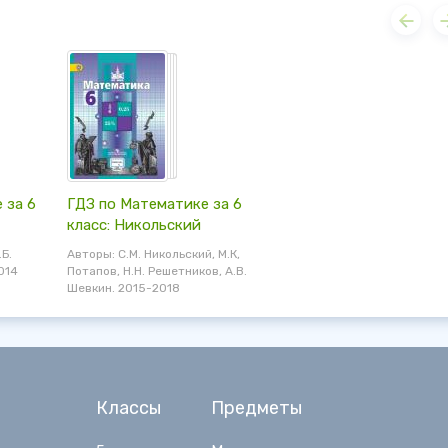
 за 6
ГДЗ по Математике за 6
класс: Никольский
.Б.
Авторы: С.М. Никольский, М.К,
014
Потапов, Н.Н. Решетников, А.В.
Шевкин. 2015-2018
Классы
Предметы