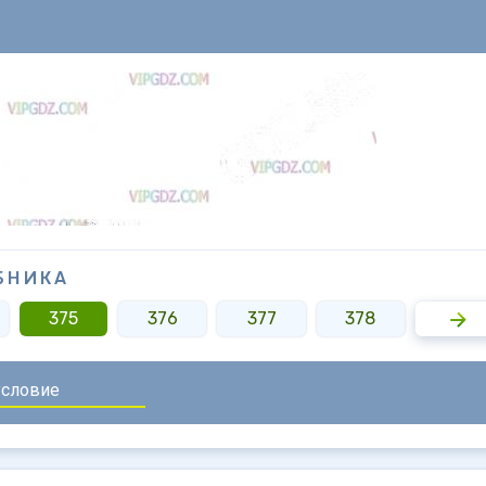
БНИКА
375
376
377
378
379