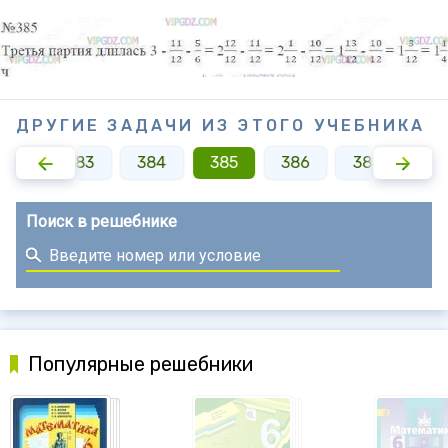
ДРУГИЕ ЗАДАЧИ ИЗ ЭТОГО УЧЕБНИКА
382
383
384
385
386
387
38
Поиск в решебнике
Популярные решебники