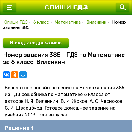
7 класс
8 класс
Спиши ГДЗ
•
6 класс
•
Математика
•
Виленкин
•
Номер
задания 385
9 класс
10 класс
Назад к содрежанию
Номер задания 385 - ГДЗ по Математике
11 класс
за 6 класс: Виленкин
Бесплатное онлайн решение на Номер задания 385
из ГДЗ решебника по математике 6 класса от
авторов Н. Я. Виленкин, В. И. Жохов, А. С. Чесноков,
С. И. Шварцбурд. Готовое домашнее задание на
учебник 2013 года выпуска.
Решение 1