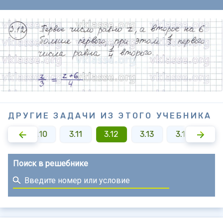
ДРУГИЕ ЗАДАЧИ ИЗ ЭТОГО УЧЕБНИКА
3.9
3.10
3.11
3.12
3.13
3.14
3.1
Поиск в решебнике