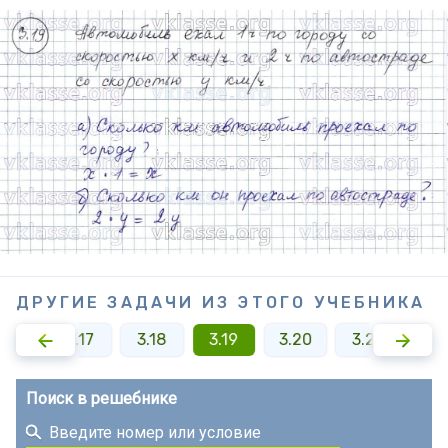
ДРУГИЕ ЗАДАЧИ ИЗ ЭТОГО УЧЕБНИКА
3.16
3.17
3.18
3.19
3.20
3.21
3.2
Поиск в решебнике