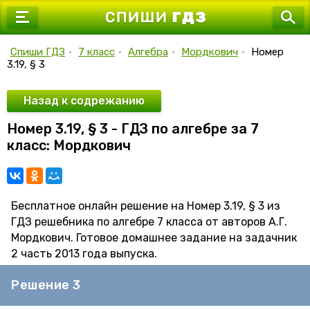
7 класс
8 класс
Спиши ГДЗ
•
7 класс
•
Алгебра
•
Мордкович
•
Номер
3.19, § 3
9 класс
10 класс
Назад к содрежанию
Номер 3.19, § 3 - ГДЗ по алгебре за 7
11 класс
класс: Мордкович
Бесплатное онлайн решение на Номер 3.19, § 3 из
ГДЗ решебника по алгебре 7 класса от авторов А.Г.
Мордкович. Готовое домашнее задание на задачник
2 часть 2013 года выпуска.
Решение 3