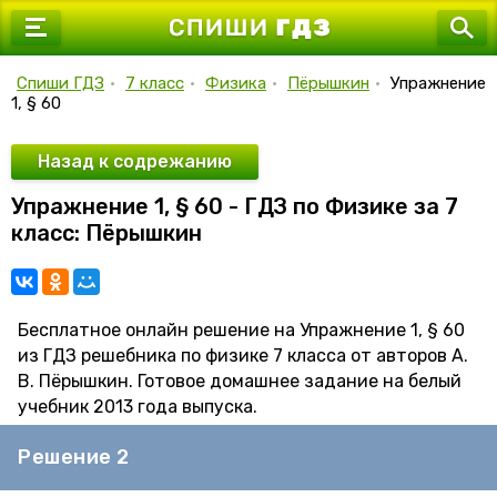
7 класс
8 класс
Спиши ГДЗ
•
7 класс
•
Физика
•
Пёрышкин
•
Упражнение
1, § 60
9 класс
10 класс
Назад к содрежанию
Упражнение 1, § 60 - ГДЗ по Физике за 7
11 класс
класс: Пёрышкин
Бесплатное онлайн решение на Упражнение 1, § 60
из ГДЗ решебника по физике 7 класса от авторов А.
В. Пёрышкин. Готовое домашнее задание на белый
учебник 2013 года выпуска.
Решение 2