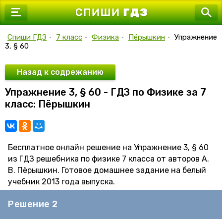
7 класс
8 класс
Спиши ГДЗ
•
7 класс
•
Физика
•
Пёрышкин
•
Упражнение
3, § 60
9 класс
10 класс
Назад к содрежанию
Упражнение 3, § 60 - ГДЗ по Физике за 7
11 класс
класс: Пёрышкин
Бесплатное онлайн решение на Упражнение 3, § 60
из ГДЗ решебника по физике 7 класса от авторов А.
В. Пёрышкин. Готовое домашнее задание на белый
учебник 2013 года выпуска.
Решение 2