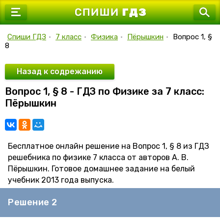
7 класс
8 класс
Спиши ГДЗ
•
7 класс
•
Физика
•
Пёрышкин
•
Вопрос 1, §
8
9 класс
10 класс
Назад к содрежанию
Вопрос 1, § 8 - ГДЗ по Физике за 7 класс:
11 класс
Пёрышкин
Бесплатное онлайн решение на Вопрос 1, § 8 из ГДЗ
решебника по физике 7 класса от авторов А. В.
Пёрышкин. Готовое домашнее задание на белый
учебник 2013 года выпуска.
Решение 2