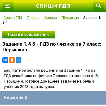
7 класс
8 класс
Спиши ГДЗ
•
7 класс
•
Физика
•
Пёрышкин
•
Задание 1,
§ 5
9 класс
10 класс
Назад к содрежанию
Задание 1, § 5 - ГДЗ по Физике за 7 класс:
11 класс
Пёрышкин
Бесплатное онлайн решение на Задание 1, § 5 из
ГДЗ решебника по физике 7 класса от авторов А. В.
Пёрышкин. Готовое домашнее задание на белый
учебник 2013 года выпуска.
Решение 2