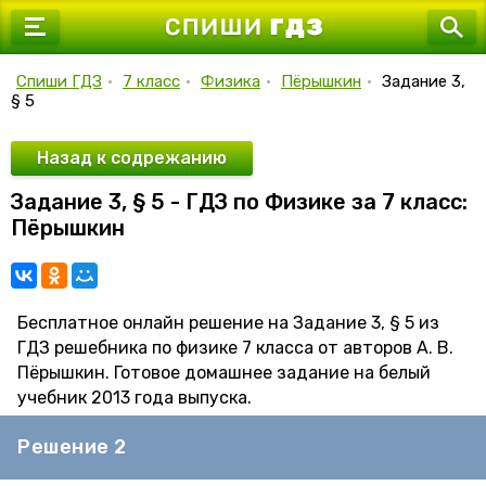
7 класс
8 класс
Спиши ГДЗ
•
7 класс
•
Физика
•
Пёрышкин
•
Задание 3,
§ 5
9 класс
10 класс
Назад к содрежанию
Задание 3, § 5 - ГДЗ по Физике за 7 класс:
11 класс
Пёрышкин
Бесплатное онлайн решение на Задание 3, § 5 из
ГДЗ решебника по физике 7 класса от авторов А. В.
Пёрышкин. Готовое домашнее задание на белый
учебник 2013 года выпуска.
Решение 2