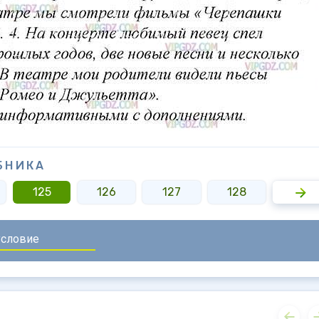
БНИКА
125
126
127
128
129