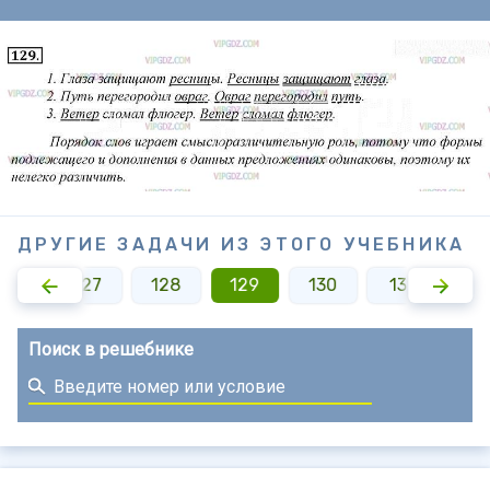
ДРУГИЕ ЗАДАЧИ ИЗ ЭТОГО УЧЕБНИКА
126
127
128
129
130
131
13
Поиск в решебнике