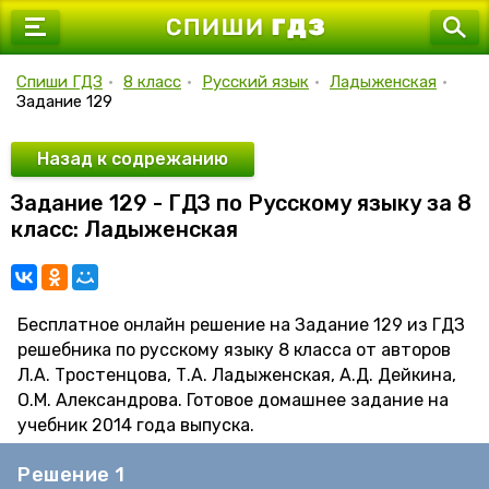
7 класс
8 класс
Спиши ГДЗ
•
8 класс
•
Русский язык
•
Ладыженская
•
Задание 129
9 класс
10 класс
Назад к содрежанию
Задание 129 - ГДЗ по Русскому языку за 8
11 класс
класс: Ладыженская
Бесплатное онлайн решение на Задание 129 из ГДЗ
решебника по русскому языку 8 класса от авторов
Л.А. Тростенцова, Т.А. Ладыженская, А.Д. Дейкина,
О.М. Александрова. Готовое домашнее задание на
учебник 2014 года выпуска.
Решение 1