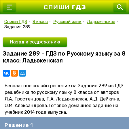
7 класс
8 класс
Спиши ГДЗ
•
8 класс
•
Русский язык
•
Ладыженская
•
Задание 289
9 класс
10 класс
Назад к содрежанию
Задание 289 - ГДЗ по Русскому языку за 8
11 класс
класс: Ладыженская
Бесплатное онлайн решение на Задание 289 из ГДЗ
решебника по русскому языку 8 класса от авторов
Л.А. Тростенцова, Т.А. Ладыженская, А.Д. Дейкина,
О.М. Александрова. Готовое домашнее задание на
учебник 2014 года выпуска.
Решение 1