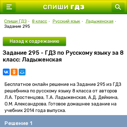
7 класс
8 класс
Спиши ГДЗ
•
8 класс
•
Русский язык
•
Ладыженская
•
Задание 295
9 класс
10 класс
Назад к содрежанию
Задание 295 - ГДЗ по Русскому языку за 8
11 класс
класс: Ладыженская
Бесплатное онлайн решение на Задание 295 из ГДЗ
решебника по русскому языку 8 класса от авторов
Л.А. Тростенцова, Т.А. Ладыженская, А.Д. Дейкина,
О.М. Александрова. Готовое домашнее задание на
учебник 2014 года выпуска.
Решение 1