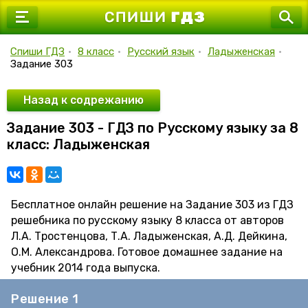
7 класс
8 класс
Спиши ГДЗ
•
8 класс
•
Русский язык
•
Ладыженская
•
Задание 303
9 класс
10 класс
Назад к содрежанию
Задание 303 - ГДЗ по Русскому языку за 8
11 класс
класс: Ладыженская
Бесплатное онлайн решение на Задание 303 из ГДЗ
решебника по русскому языку 8 класса от авторов
Л.А. Тростенцова, Т.А. Ладыженская, А.Д. Дейкина,
О.М. Александрова. Готовое домашнее задание на
учебник 2014 года выпуска.
Решение 1