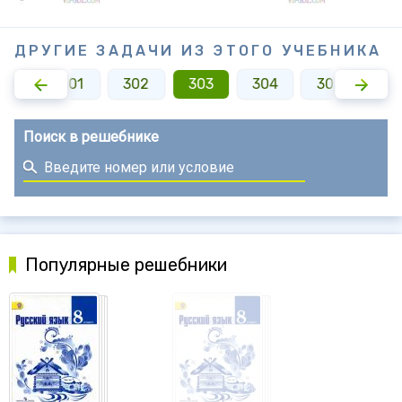
ДРУГИЕ ЗАДАЧИ ИЗ ЭТОГО УЧЕБНИКА
300
301
302
303
304
305
30
Поиск в решебнике
Популярные решебники