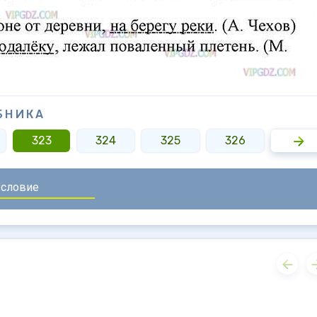
БНИКА
323
324
325
326
327