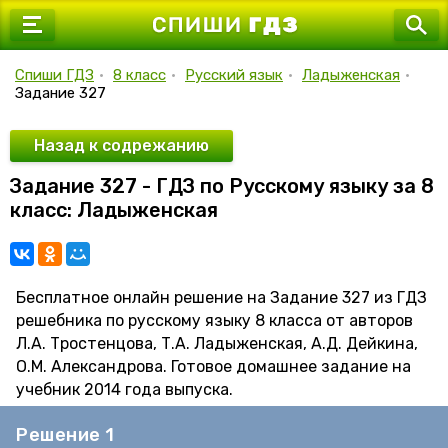
7 класс
8 класс
Спиши ГДЗ
•
8 класс
•
Русский язык
•
Ладыженская
•
Задание 327
9 класс
10 класс
Назад к содрежанию
Задание 327 - ГДЗ по Русскому языку за 8
11 класс
класс: Ладыженская
Бесплатное онлайн решение на Задание 327 из ГДЗ
решебника по русскому языку 8 класса от авторов
Л.А. Тростенцова, Т.А. Ладыженская, А.Д. Дейкина,
О.М. Александрова. Готовое домашнее задание на
учебник 2014 года выпуска.
Решение 1