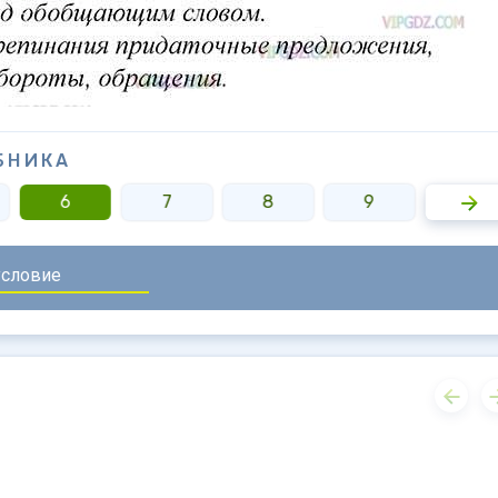
БНИКА
6
7
8
9
10