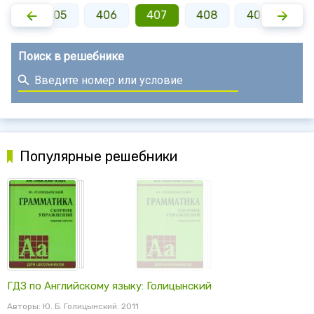
404
405
406
407
408
409
41
Поиск в решебнике
Популярные решебники
ГДЗ по Английскому языку: Голицынский
Авторы: Ю. Б. Голицынский. 2011