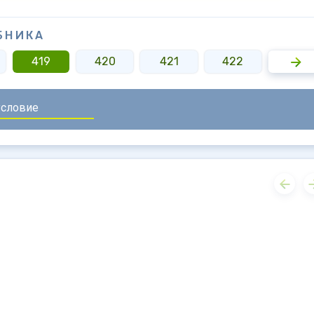
БНИКА
419
420
421
422
423