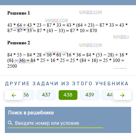
ДРУГИЕ ЗАДАЧИ ИЗ ЭТОГО УЧЕБНИКА
435
436
437
438
439
440
44
Поиск в решебнике