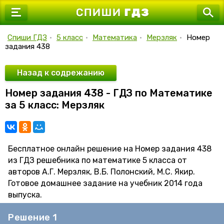
7 класс
8 класс
Спиши ГДЗ
•
5 класс
•
Математика
•
Мерзляк
•
Номер
задания 438
9 класс
10 класс
Назад к содрежанию
Номер задания 438 - ГДЗ по Математике
11 класс
за 5 класс: Мерзляк
Бесплатное онлайн решение на Номер задания 438
из ГДЗ решебника по математике 5 класса от
авторов А.Г. Мерзляк, В.Б. Полонский, М.С. Якир.
Готовое домашнее задание на учебник 2014 года
выпуска.
Решение 1