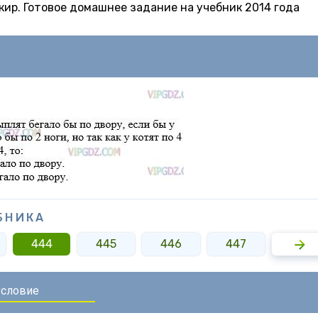
 Якир. Готовое домашнее задание на учебник 2014 года
БНИКА
444
445
446
447
448