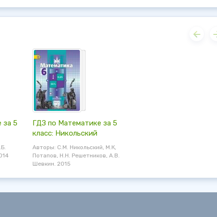
 за 5
ГДЗ по Математике за 5
класс: Никольский
.Б.
Авторы: С.М. Никольский, М.К,
014
Потапов, Н.Н. Решетников, А.В.
Шевкин. 2015