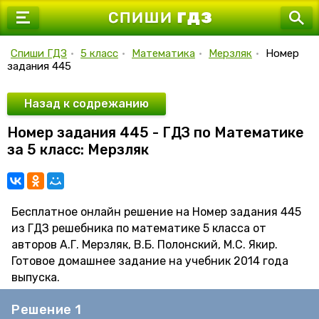
7 класс
8 класс
Спиши ГДЗ
•
5 класс
•
Математика
•
Мерзляк
•
Номер
задания 445
9 класс
10 класс
Назад к содрежанию
Номер задания 445 - ГДЗ по Математике
11 класс
за 5 класс: Мерзляк
Бесплатное онлайн решение на Номер задания 445
из ГДЗ решебника по математике 5 класса от
авторов А.Г. Мерзляк, В.Б. Полонский, М.С. Якир.
Готовое домашнее задание на учебник 2014 года
выпуска.
Решение 1