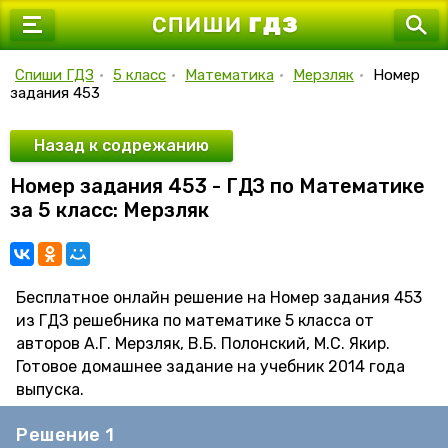
7 класс
8 класс
Спиши ГДЗ
•
5 класс
•
Математика
•
Мерзляк
•
Номер
задания 453
9 класс
10 класс
Назад к содрежанию
Номер задания 453 - ГДЗ по Математике
11 класс
за 5 класс: Мерзляк
Бесплатное онлайн решение на Номер задания 453
из ГДЗ решебника по математике 5 класса от
авторов А.Г. Мерзляк, В.Б. Полонский, М.С. Якир.
Готовое домашнее задание на учебник 2014 года
выпуска.
Решение 1