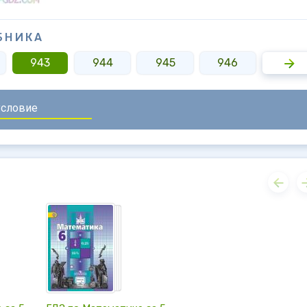
БНИКА
943
944
945
946
947