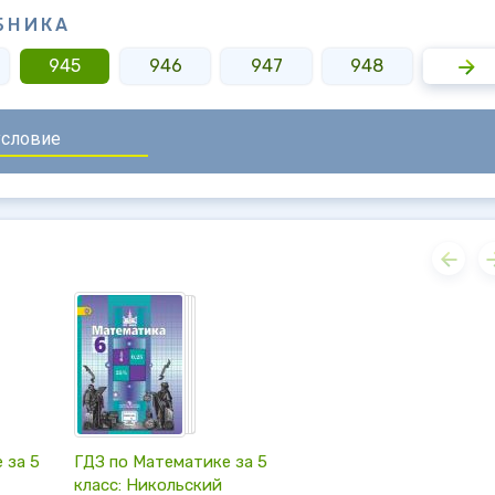
БНИКА
945
946
947
948
949
 за 5
ГДЗ по Математике за 5
класс: Никольский