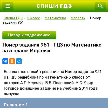
7 класс
8 класс
Спиши ГДЗ
•
5 класс
•
Математика
•
Мерзляк
•
Номер
задания 951
9 класс
10 класс
Назад к содрежанию
Номер задания 951 - ГДЗ по Математике
11 класс
за 5 класс: Мерзляк
Бесплатное онлайн решение на Номер задания 951
из ГДЗ решебника по математике 5 класса от
авторов А.Г. Мерзляк, В.Б. Полонский, М.С. Якир.
Готовое домашнее задание на учебник 2014 года
выпуска.
Решение 1