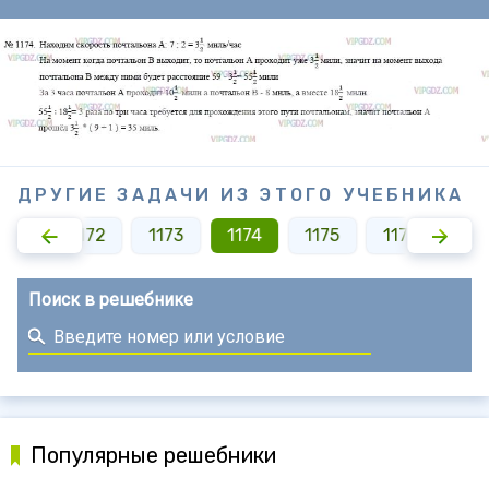
ДРУГИЕ ЗАДАЧИ ИЗ ЭТОГО УЧЕБНИКА
1171
1172
1173
1174
1175
1176
117
Поиск в решебнике
Популярные решебники