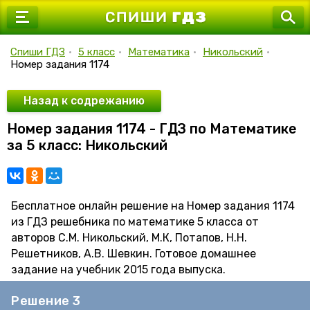
7 класс
8 класс
Спиши ГДЗ
•
5 класс
•
Математика
•
Никольский
•
Номер задания 1174
9 класс
10 класс
Назад к содрежанию
Номер задания 1174 - ГДЗ по Математике
11 класс
за 5 класс: Никольский
Бесплатное онлайн решение на Номер задания 1174
из ГДЗ решебника по математике 5 класса от
авторов С.М. Никольский, М.К, Потапов, Н.Н.
Решетников, А.В. Шевкин. Готовое домашнее
задание на учебник 2015 года выпуска.
Решение 3