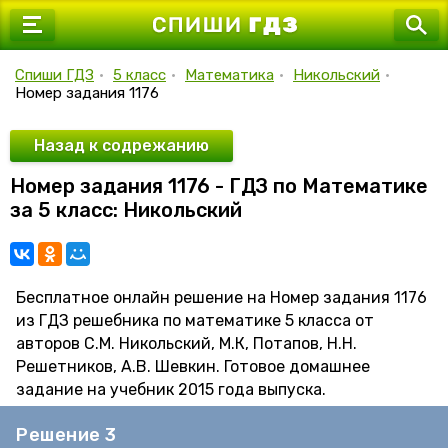
7 класс
8 класс
Спиши ГДЗ
•
5 класс
•
Математика
•
Никольский
•
Номер задания 1176
9 класс
10 класс
Назад к содрежанию
Номер задания 1176 - ГДЗ по Математике
11 класс
за 5 класс: Никольский
Бесплатное онлайн решение на Номер задания 1176
из ГДЗ решебника по математике 5 класса от
авторов С.М. Никольский, М.К, Потапов, Н.Н.
Решетников, А.В. Шевкин. Готовое домашнее
задание на учебник 2015 года выпуска.
Решение 3