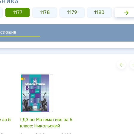
БНИКА
1177
1178
1179
1180
1181
 за 5
ГДЗ по Математике за 5
класс: Никольский