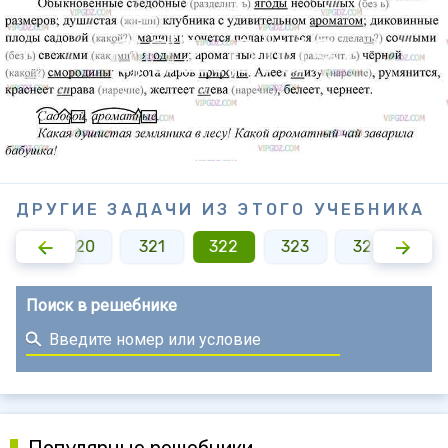
ДРУГИЕ ЗАДАЧИ ИЗ ЭТОГО УЧЕБНИКА
319
320
321
322
323
324
32
Поиск в решебнике