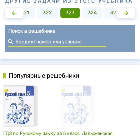
ДРУГИЕ ЗАДАЧИ ИЗ ЭТОГО УЧЕБНИКА
320
321
322
323
324
325
32
Поиск в решебнике
Популярные решебники
ГДЗ по Русскому языку за 5 класс: Ладыженская