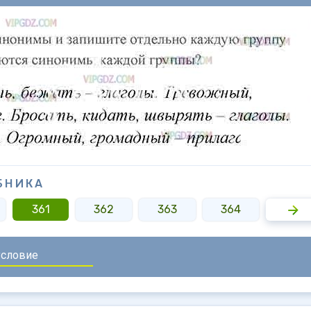
БНИКА
361
362
363
364
365