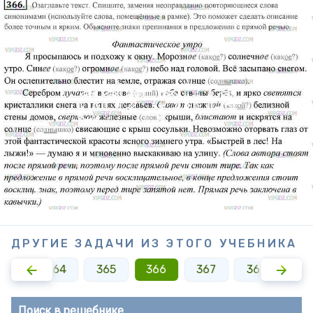
ДРУГИЕ ЗАДАЧИ ИЗ ЭТОГО УЧЕБНИКА
363
364
365
366
367
368
36
Поиск в решебнике