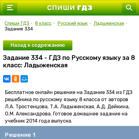
7 класс
8 класс
Спиши ГДЗ
•
8 класс
•
Русский язык
•
Ладыженская
•
Задание 334
9 класс
10 класс
Назад к содрежанию
Задание 334 - ГДЗ по Русскому языку за 8
11 класс
класс: Ладыженская
Бесплатное онлайн решение на Задание 334 из ГДЗ
решебника по русскому языку 8 класса от авторов
Л.А. Тростенцова, Т.А. Ладыженская, А.Д. Дейкина,
О.М. Александрова. Готовое домашнее задание на
учебник 2014 года выпуска.
Решение 1