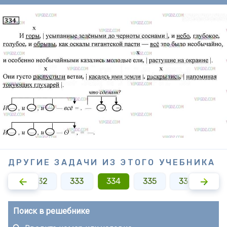
ДРУГИЕ ЗАДАЧИ ИЗ ЭТОГО УЧЕБНИКА
331
332
333
334
335
336
33
Поиск в решебнике