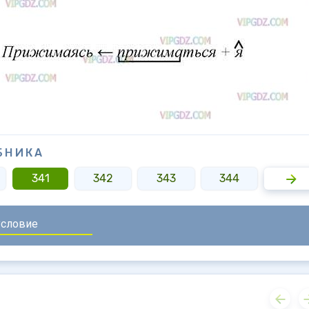
БНИКА
341
342
343
344
345