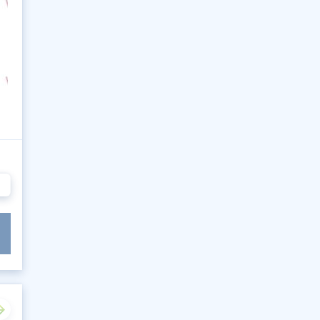
346
347
348
349
350