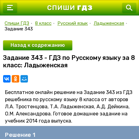
7 класс
8 класс
Спиши ГДЗ
•
8 класс
•
Русский язык
•
Ладыженская
•
Задание 343
9 класс
10 класс
Назад к содрежанию
Задание 343 - ГДЗ по Русскому языку за 8
11 класс
класс: Ладыженская
Бесплатное онлайн решение на Задание 343 из ГДЗ
решебника по русскому языку 8 класса от авторов
Л.А. Тростенцова, Т.А. Ладыженская, А.Д. Дейкина,
О.М. Александрова. Готовое домашнее задание на
учебник 2014 года выпуска.
Решение 1