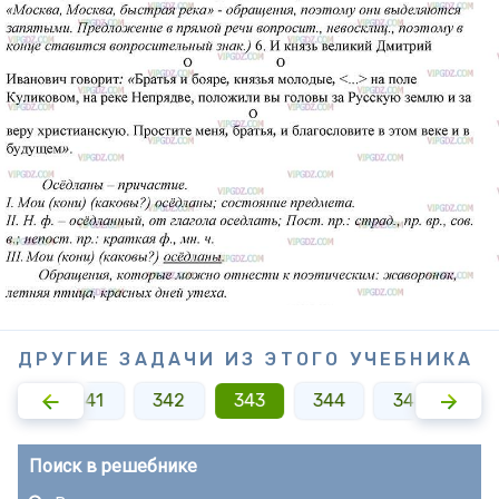
ДРУГИЕ ЗАДАЧИ ИЗ ЭТОГО УЧЕБНИКА
340
341
342
343
344
345
34
Поиск в решебнике