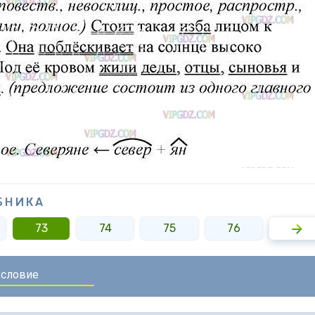
БНИКА
73
74
75
76
77