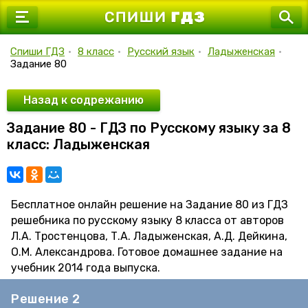
7 класс
8 класс
Спиши ГДЗ
•
8 класс
•
Русский язык
•
Ладыженская
•
Задание 80
9 класс
10 класс
Назад к содрежанию
Задание 80 - ГДЗ по Русскому языку за 8
11 класс
класс: Ладыженская
Бесплатное онлайн решение на Задание 80 из ГДЗ
решебника по русскому языку 8 класса от авторов
Л.А. Тростенцова, Т.А. Ладыженская, А.Д. Дейкина,
О.М. Александрова. Готовое домашнее задание на
учебник 2014 года выпуска.
Решение 2