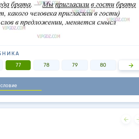
БНИКА
77
78
79
80
81