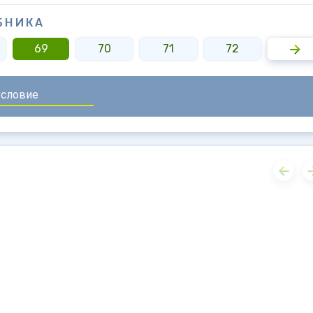
БНИКА
69
70
71
72
73